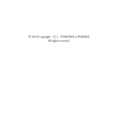
2013Copyright （C） POMONE et POMME
©
All rights reserved
.