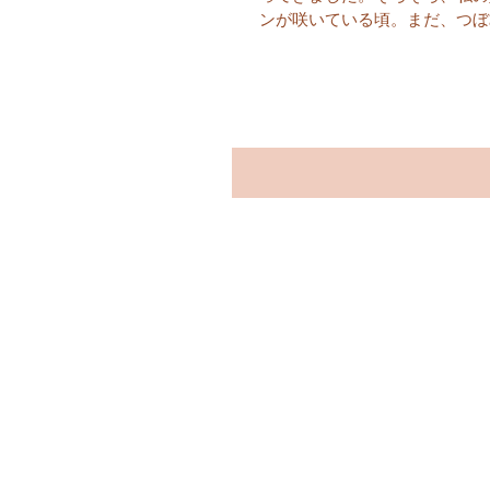
ンが咲いている頃。まだ、つぼ
大好きなジェイド・バインに久
きました。 日本名は翡翠カズ
秘密があって、ジェイド・バイン