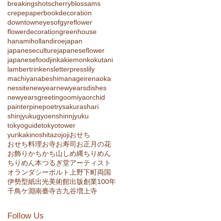
breakingshots
cherryblossams
crepepaperbook
decoration
downtown
eyesofgyre
flower
flowerdecoration
greenhouse
hanami
holland
iroe
japan
japaneseculture
japaneseflower
japanesefood
jin
kakiemon
kokutani
lambertrinkens
letterpress
lily
machiya
nabeshima
nageire
naoka
nessite
newyear
newyearsdishes
newyearsgreeting
oomiya
orchid
painter
pine
poetry
sakura
shari
shinjyukugyoen
shinnjyuku
tokyoguide
tokyotower
yurikakinoshita
zojoji
おせち
おせち料理
お寺
お寿司
お正月の花
お飾り
かちかち山
しめ縄
ちりめん
ちりめん本
つるぎ堂
アーティスト
オランダ
シーボルト
上野
下町
両国
伊勢型紙
出光美術館
出版
創業100年
千鳥ケ淵
南臺寺
古九谷
増上寺
Follow Us