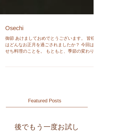
Osechi
御節 あけましておめでとうございます。 皆様
はどんなお正月を過ごされましたか？ 今回はお
せち料理のことを。 もともと、季節の変わり目
の節に、神にお供物をして、宴を開くという宮
中行事の中での節句料理というお料理でした。
お正月のお料理だけを節句料理というようにな
り、次第に庶民の...
Featured Posts