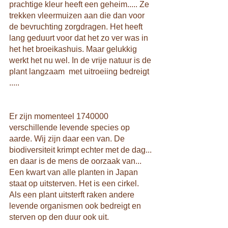
prachtige kleur heeft een geheim..... Ze 
trekken vleermuizen aan die dan voor 
de bevruchting zorgdragen. Het heeft 
lang geduurt voor dat het zo ver was in 
het het broeikashuis. Maar gelukkig 
werkt het nu wel. In de vrije natuur is de 
plant langzaam  met uitroeiing bedreigt 
.....
Er zijn momenteel 1740000 
verschillende levende species op 
aarde. Wij zijn daar een van. De 
biodiversiteit krimpt echter met de dag... 
en daar is de mens de oorzaak van...
Een kwart van alle planten in Japan 
staat op uitsterven. Het is een cirkel. 
Als een plant uitsterft raken andere 
levende organismen ook bedreigt en 
sterven op den duur ook uit.