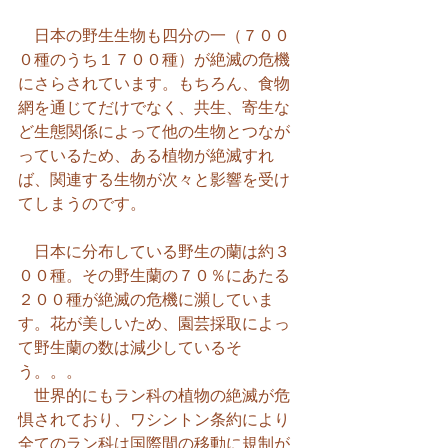
　日本の野生生物も四分の一（７００
０種のうち１７００種）が絶滅の危機
にさらされています。もちろん、食物
網を通じてだけでなく、共生、寄生な
ど生態関係によって他の生物とつなが
っているため、ある植物が絶滅すれ
ば、関連する生物が次々と影響を受け
てしまうのです。
　日本に分布している野生の蘭は約３
００種。その野生蘭の７０％にあたる
２００種が絶滅の危機に瀕していま
す。花が美しいため、園芸採取によっ
て野生蘭の数は減少しているそ
う。。。
　世界的にもラン科の植物の絶滅が危
惧されており、ワシントン条約により
全てのラン科は国際間の移動に規制が