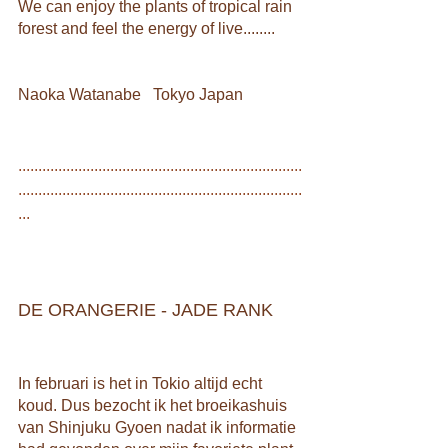
We can enjoy the plants of tropical rain 
forest and feel the energy of live........
Naoka Watanabe   Tokyo Japan
.......................................................................
.......................................................................
...
DE ORANGERIE - JADE RANK
In februari is het in Tokio altijd echt 
koud. Dus bezocht ik het broeikashuis 
van Shinjuku Gyoen nadat ik informatie 