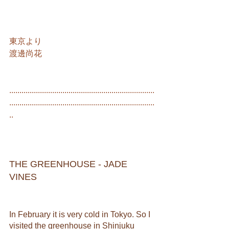
東京より
渡邊尚花
.......................................................................
.......................................................................
..
THE GREENHOUSE - JADE 
VINES
In February it is very cold in Tokyo. So I 
visited the greenhouse in Shinjuku 